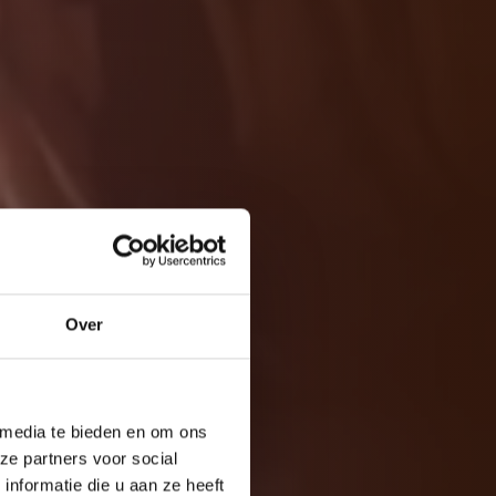
twerk
horst
Over
 media te bieden en om ons
ze partners voor social
nformatie die u aan ze heeft