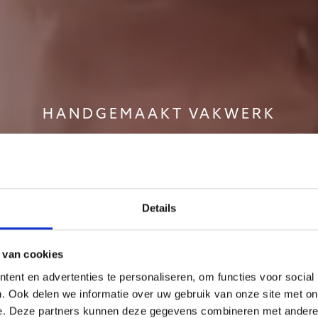
HANDGEMAAKT VAKWERK
ialist in maa
abouw in Stap
Details
 van cookies
ent en advertenties te personaliseren, om functies voor social
Bekijk onze sauna's
. Ook delen we informatie over uw gebruik van onze site met on
e. Deze partners kunnen deze gegevens combineren met andere i