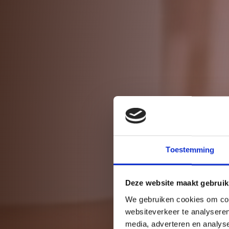
Spec
saun
Toestemming
Deze website maakt gebruik
We gebruiken cookies om cont
websiteverkeer te analyseren
media, adverteren en analys