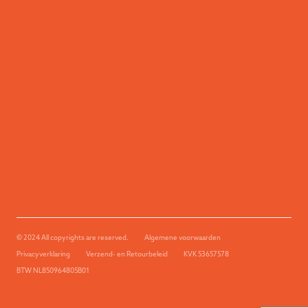
© 2024 All copyrights are reserved.
Algemene voorwaarden
Privacyverklaring
Verzend- en Retourbeleid
KVK 53657578
BTW NL850964805B01