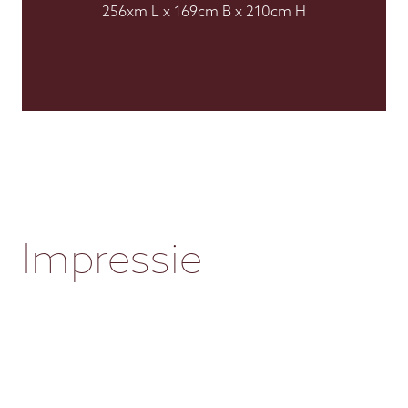
256xm L x 169cm B x 210cm H
Impressie