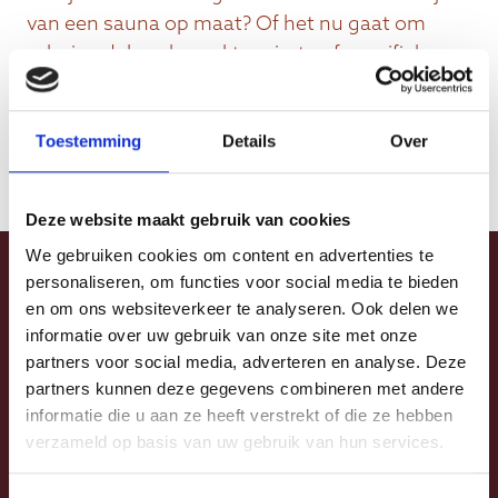
van een sauna op maat? Of het nu gaat om
schuine daken, beperkte ruimte of specifieke
wensen, Liberty Wellness denkt graag met je
mee. Neem contact op en ontdek de
Toestemming
Details
Over
mogelijkheden!
Deze website maakt gebruik van cookies
We gebruiken cookies om content en advertenties te
personaliseren, om functies voor social media te bieden
Laat je inspireren
en om ons websiteverkeer te analyseren. Ook delen we
informatie over uw gebruik van onze site met onze
partners voor social media, adverteren en analyse. Deze
partners kunnen deze gegevens combineren met andere
informatie die u aan ze heeft verstrekt of die ze hebben
verzameld op basis van uw gebruik van hun services.