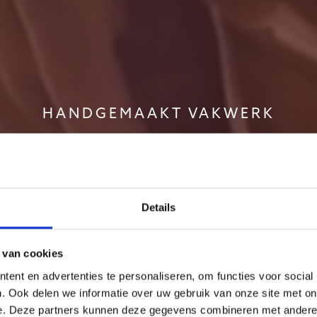
HANDGEMAAKT VAKWERK
ialist in maa
saunabouw
Details
 van cookies
ent en advertenties te personaliseren, om functies voor social
Bekijk onze sauna's
. Ook delen we informatie over uw gebruik van onze site met on
e. Deze partners kunnen deze gegevens combineren met andere i