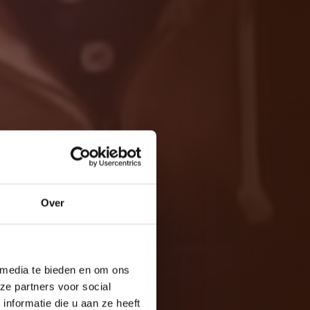
twerk
Over
 media te bieden en om ons
ze partners voor social
nformatie die u aan ze heeft