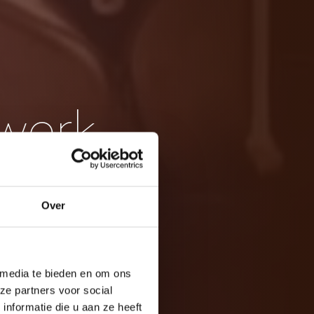
twerk
n
Over
 media te bieden en om ons
ze partners voor social
nformatie die u aan ze heeft