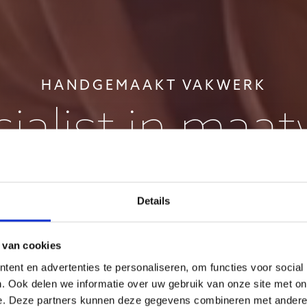
HANDGEMAAKT VAKWERK
ialist in maa
saunabouw i
Details
Hoonhorst
 van cookies
ent en advertenties te personaliseren, om functies voor social
. Ook delen we informatie over uw gebruik van onze site met on
e. Deze partners kunnen deze gegevens combineren met andere i
Bekijk onze sauna's