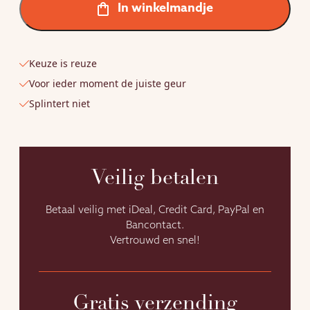
Saunageuren
In winkelmandje
van
100ml
aantal
Keuze is reuze
Voor ieder moment de juiste geur
Splintert niet
Veilig betalen
Betaal veilig met iDeal, Credit Card, PayPal en
Bancontact.
Vertrouwd en snel!
Gratis verzending