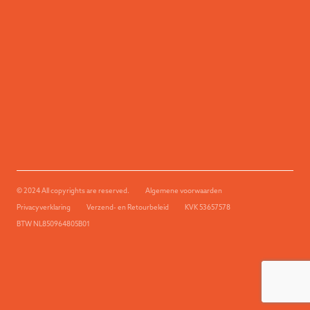
© 2024 All copyrights are reserved.
Algemene voorwaarden
Privacyverklaring
Verzend- en Retourbeleid
KVK 53657578
BTW NL850964805B01