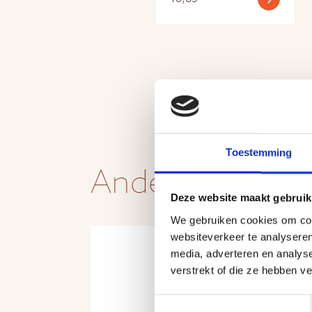
Toestemming
Andere produc
Deze website maakt gebruik
We gebruiken cookies om cont
websiteverkeer te analyseren
media, adverteren en analys
verstrekt of die ze hebben v
Toestemmingsselectie