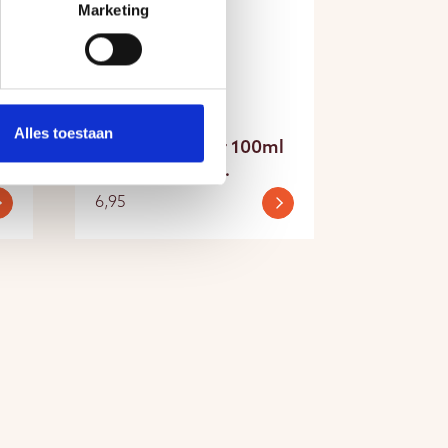
Marketing
Saunageuren
Alles toestaan
l
Warm & Tender 100ml
Lindebloesem
saunageur
6,95