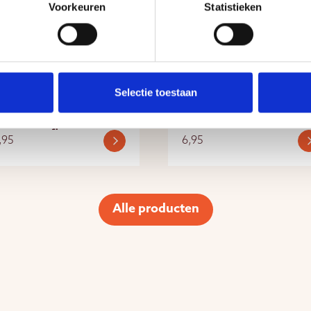
Voorkeuren
Statistieken
aunageuren
Saunageuren
Selectie toestaan
and-display Abachi
Warm & Tender 100m
ubbel voor
Alpenkruiden
aunageurflessen
saunageur
,95
6,95
Alle producten