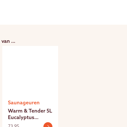
 van …
Saunageuren
Warm & Tender 5L
Eucalyptus
saunageur
73,95