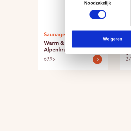
Noodzakelijk
Saunageuren
S
Weigeren
Warm & Tender 5L
W
Alpenkruiden
D
saunageur
S
69,95
27