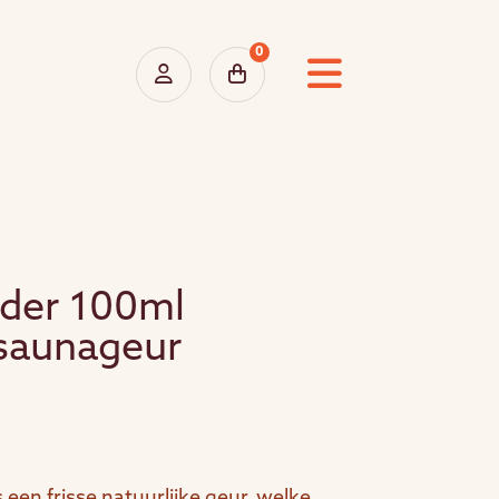
0
der 100ml
saunageur
een frisse natuurlijke geur, welke