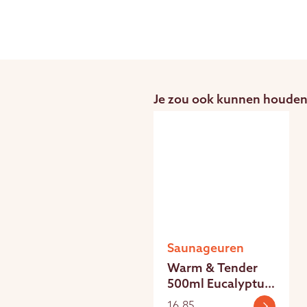
Je zou ook kunnen houden
Saunageuren
Warm & Tender
500ml Eucalyptus
saunageur
16,85