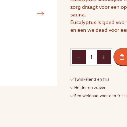
zorg draagt voor een op
sauna.
Eucalyptus is goed voo
en een weldaad voor een 
Warm
&
Tender
100ml
Twinkelend en fris
Eucalyptus
saunageur
Helder en zuiver
aantal
Een weldaad voor een fris