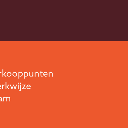
rkooppunten
rkwijze
am