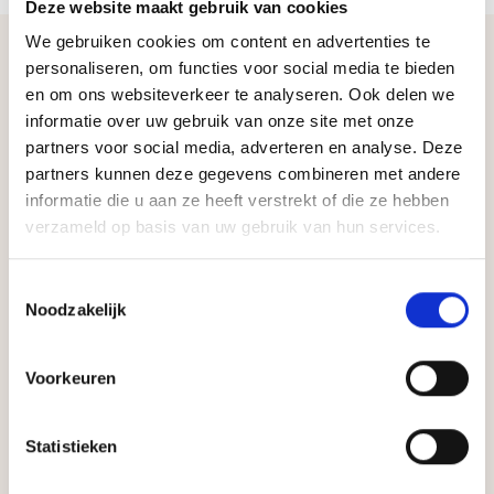
Deze website maakt gebruik van cookies
We gebruiken cookies om content en advertenties te
personaliseren, om functies voor social media te bieden
Je zou ook kunnen houden van …
en om ons websiteverkeer te analyseren. Ook delen we
informatie over uw gebruik van onze site met onze
partners voor social media, adverteren en analyse. Deze
partners kunnen deze gegevens combineren met andere
informatie die u aan ze heeft verstrekt of die ze hebben
verzameld op basis van uw gebruik van hun services.
Toestemmingsselectie
Saunageuren
Saunageuren
Noodzakelijk
Wand-display
Wand-display
Abachi-500 voor 3
Abachi-Min voor 2
Saunageuren van
Saunageuren van
Voorkeuren
48,95
49,95
500ml
500ml
Statistieken