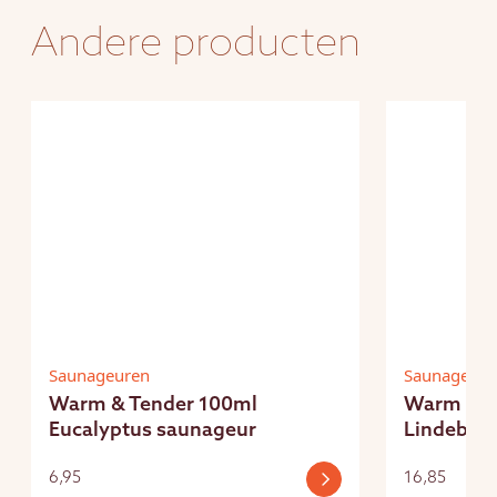
Andere producten
Saunageuren
Saunageure
Warm & Tender 100ml
Warm & T
Eucalyptus saunageur
Lindeblo
6,95
16,85