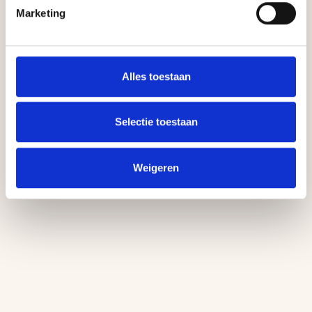
Marketing
Alles toestaan
Saunageuren
Saunageuren
Selectie toestaan
Wand-display
Wand-display Abachi
Abachi-Max voor 4
Dubbel voor
Saunageuren van
Saunageurflessen
51,95
27,95
500ml
Weigeren