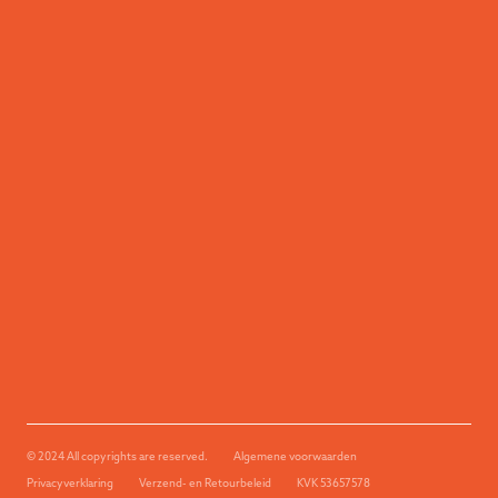
© 2024 All copyrights are reserved.
Algemene voorwaarden
Privacyverklaring
Verzend- en Retourbeleid
KVK 53657578