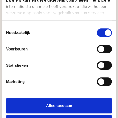
partners kunnen deze gegevens combineren met andere
informatie die u aan ze heeft verstrekt of die ze hebben
verzameld op basis van uw gebruik van hun services.
Toestemmingsselectie
Noodzakelijk
Andere producten
Voorkeuren
Statistieken
Marketing
Alles toestaan