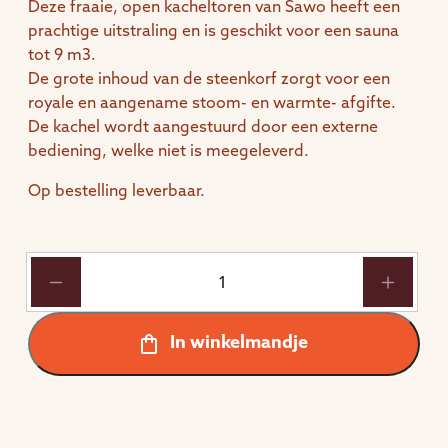
Deze fraaie, open kacheltoren van Sawo heeft een
prachtige uitstraling en is geschikt voor een sauna
tot 9 m3.
De grote inhoud van de steenkorf zorgt voor een
royale en aangename stoom- en warmte- afgifte.
De kachel wordt aangestuurd door een externe
bediening, welke niet is meegeleverd.
Op bestelling leverbaar.
Saunakachel
6.0
kW
Aries
In winkelmandje
rond
aantal