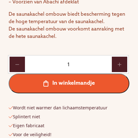
– Voorzien van Abachi afdeklat
De saunakachel ombouw biedt bescherming tegen
de hoge temperatuur van de saunakachel.
De saunakachel ombouw voorkomt aanraking met
de hete saunakachel.
Saunakachel
ombouw
geheel
van
In winkelmandje
Abachi
aantal
Wordt niet warmer dan lichaamstemperatuur
Splintert niet
Eigen fabricaat
Voor de veiligheid!