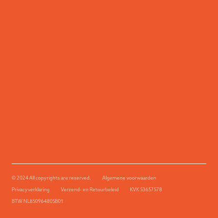
© 2024 All copyrights are reserved.
Algemene voorwaarden
Privacyverklaring
Verzend- en Retourbeleid
KVK 53657578
BTW NL850964805B01