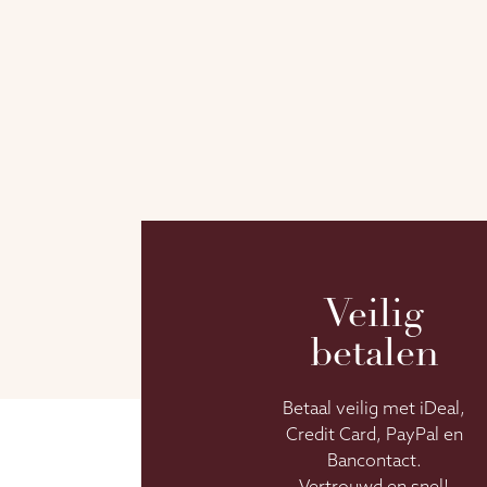
Veilig
betalen
Betaal veilig met iDeal,
Credit Card, PayPal en
Bancontact.