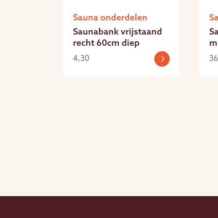
Sauna onderdelen
S
Saunabank vrijstaand
S
recht 60cm diep
m
4,30
36