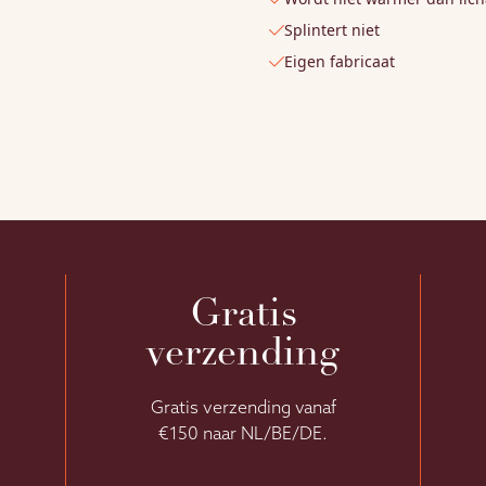
(40cm
diep)
Splintert niet
aantal
Eigen fabricaat
Gratis
verzending
Gratis verzending vanaf
€150 naar NL/BE/DE.