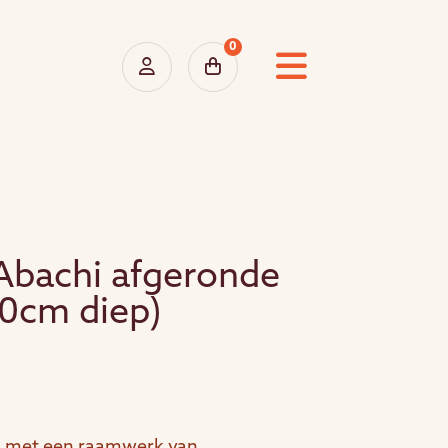
0
Abachi afgeronde
40cm diep)
k met een raamwerk van