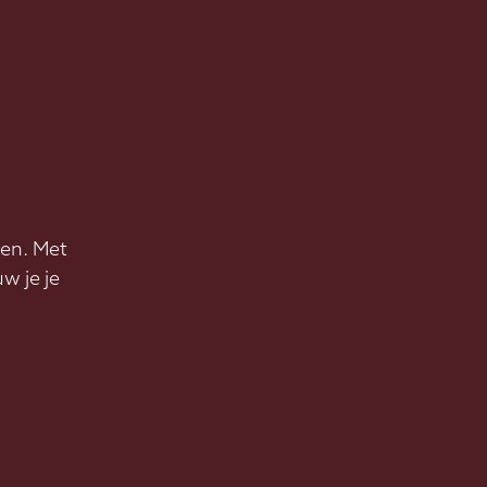
ten. Met
w je je