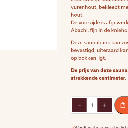
vurenhout, bekleedt met
hout.
De voorzijde is afgewer
Abachi, fijn in de knieho
Deze saunabank kan zo
bevestigd, uiteraard ka
op bokken ligt.
De prijs van deze saun
strekkende centimeter.
Saunabank
Abachi
afgeronde
voorzijde
Wordt niet warmer dan li