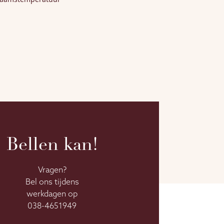
Bellen kan!
Vragen?
Bel ons tijdens
werkdagen op
038-4651949