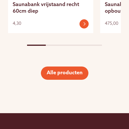
Saunabank vrijstaand recht
Saunakac
60cm diep
opbouwbe
4,30
475,00
Alle producten