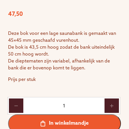
47,50
Deze bok voor een lage saunabank is gemaakt van
45×45 mm geschaafd vurenhout.
De bok is 43,5 cm hoog zodat de bank uiteindelijk
50 cm hoog wordt.
De dieptematen zijn variabel, afhankelijk van de
bank die er bovenop komt te liggen.
Prijs per stuk
Lage
bok
voor
lage
In winkelmandje