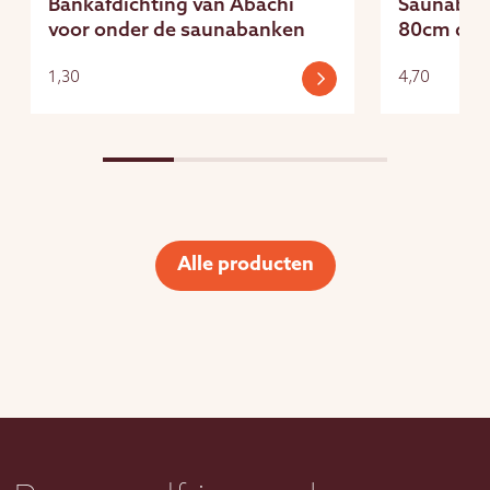
Bankafdichting van Abachi
Saunabank
voor onder de saunabanken
80cm die
1,30
4,70
Alle producten