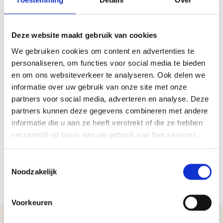
makkelijk droogt en niet zal scheuren of vervormen.
Het hout is licht van gewicht met een witachtig tot
crème gele kleur en heeft een typische en prettige
Deze website maakt gebruik van cookies
geur.
We gebruiken cookies om content en advertenties te
personaliseren, om functies voor social media te bieden
en om ons websiteverkeer te analyseren. Ook delen we
informatie over uw gebruik van onze site met onze
partners voor social media, adverteren en analyse. Deze
houtsoort
Abachi hout
partners kunnen deze gegevens combineren met andere
informatie die u aan ze heeft verstrekt of die ze hebben
afmetingen
Kopmaat ca. 90 x 70 mm,
Lengte is variabel
verzameld op basis van uw gebruik van hun services.
Toestemmingsselectie
Noodzakelijk
Voorkeuren