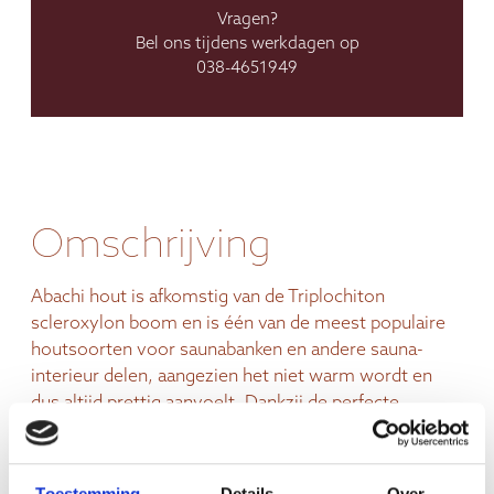
Vragen?
Bel ons tijdens werkdagen op
038-4651949
Omschrijving
Abachi hout is afkomstig van de Triplochiton
scleroxylon boom en is één van de meest populaire
houtsoorten voor saunabanken en andere sauna-
interieur delen, aangezien het niet warm wordt en
dus altijd prettig aanvoelt. Dankzij de perfecte
afwerking is en blijft het hout hars- en splintervrij.
Ook hebben luchtvochtigheid en temperatuur
nauwelijks invloed op het hout waardoor het
Toestemming
Details
Over