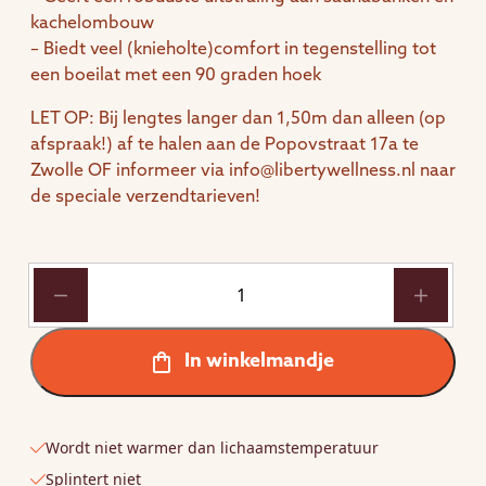
kachelombouw
– Biedt veel (knieholte)comfort in tegenstelling tot
een boeilat met een 90 graden hoek
LET OP: Bij lengtes langer dan 1,50m dan alleen (op
afspraak!) af te halen aan de Popovstraat 17a te
Zwolle OF informeer via info@libertywellness.nl naar
de speciale verzendtarieven!
Balk
Abachi
met
robuuste
In winkelmandje
afronding
(per
1cm)
Wordt niet warmer dan lichaamstemperatuur
aantal
Splintert niet