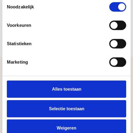
Toestemmingsselectie
Noodzakelijk
Voorkeuren
Statistieken
Marketing
Alles toestaan
Selectie toestaan
Andere producten
Weigeren