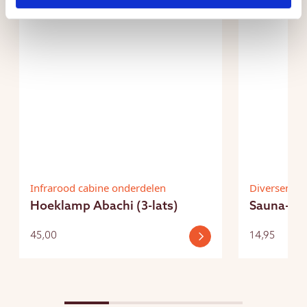
Infrarood cabine onderdelen
Diversen
Hoeklamp Abachi (3-lats)
Sauna-opg
45,00
14,95