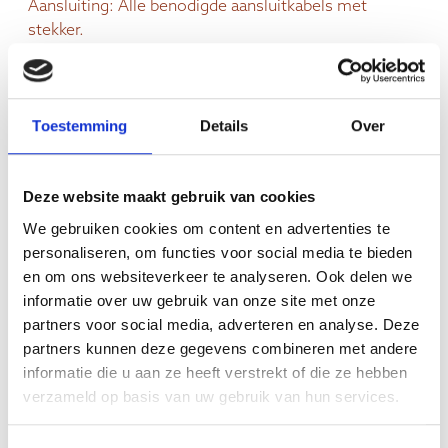
Aansluiting: Alle benodigde aansluitkabels met
stekker.
Oogbescherming: 8 Stuks oogbeschermende
Robaxglasfilters.
Inbouw: 4 Stuks Abachi inbouwmodule voor
Toestemming
Details
Over
hoekopstelling EN 2 Stuks Abachi inbouwmodule
voor plafond inbouw EN 2 Stuks Abachi
inbouwmodule voor voetstralers.
Deze website maakt gebruik van cookies
Aansluiting lampen: 2 stuks externe verdeeldoos.
Sauna bouwen/plaatsen: Volledige assortimentdoos
We gebruiken cookies om content en advertenties te
schroeven.
personaliseren, om functies voor social media te bieden
en om ons websiteverkeer te analyseren. Ook delen we
Meerprijs: sauna in Espen 120mm fase uitvoering:
informatie over uw gebruik van onze site met onze
opvraagbaar
partners voor social media, adverteren en analyse. Deze
Meerprijs: Leveren en plaatsen op locatie:
partners kunnen deze gegevens combineren met andere
opvraagbaar
informatie die u aan ze heeft verstrekt of die ze hebben
Optie: Levering en plaatsen 3.6Kw saunakachel, incl.
verzameld op basis van uw gebruik van hun services.
stenen, kachelombouw en kabel: opvraagbaar
Garantie: 5.000 uur op lampen (minus breuk)