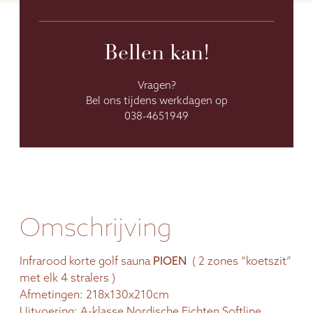
Bellen kan!
Vragen?
Bel ons tijdens werkdagen op
038-4651949
Omschrijving
Infrarood korte golf sauna
PIOEN
( 2 zones “koetszit”
met elk 4 stralers )
Afmetingen: 218x130x210cm
Uitvoering: A-klasse Nordische Fichten Softline.