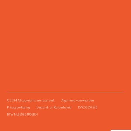
© 2024 All copyrights are reserved.
Algemene voorwaarden
Privacyverklaring
Verzend- en Retourbeleid
KVK 53657578
BTW NL850964805B01