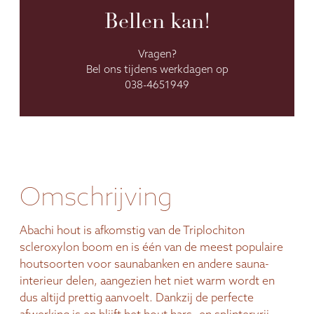
Bellen kan!
Vragen?
Bel ons tijdens werkdagen op
038-4651949
Omschrijving
Abachi hout is afkomstig van de Triplochiton
scleroxylon boom en is één van de meest populaire
houtsoorten voor saunabanken en andere sauna-
interieur delen, aangezien het niet warm wordt en
dus altijd prettig aanvoelt. Dankzij de perfecte