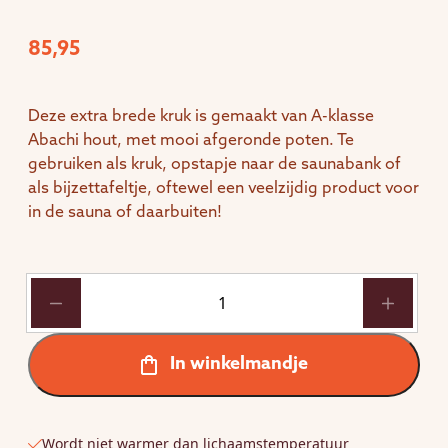
85,95
Deze extra brede kruk is gemaakt van A-klasse
Abachi hout, met mooi afgeronde poten. Te
gebruiken als kruk, opstapje naar de saunabank of
als bijzettafeltje, oftewel een veelzijdig product voor
in de sauna of daarbuiten!
Saunakruk
met
afgeronde
staanders
In winkelmandje
(laag/breed)
aantal
Wordt niet warmer dan lichaamstemperatuur