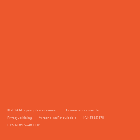
© 2024 All copyrights are reserved.
Algemene voorwaarden
Privacyverklaring
Verzend- en Retourbeleid
KVK 53657578
BTW NL850964805B01