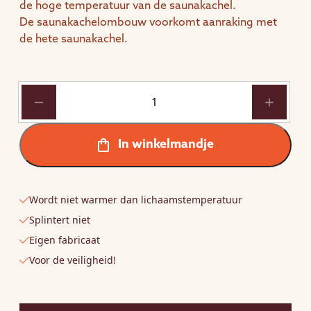
de hoge temperatuur van de saunakachel.
De saunakachelombouw voorkomt aanraking met
de hete saunakachel.
Saunakachel
ombouw
3-
lats
In winkelmandje
van
Abachi
aantal
Wordt niet warmer dan lichaamstemperatuur
Splintert niet
Eigen fabricaat
Voor de veiligheid!