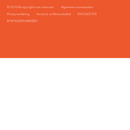
© 2024 All copyrights are reserved.
Algemene voorwaarden
Privacyverklaring
Verzend- en Retourbeleid
KVK 53657578
BTW NL850964805B01