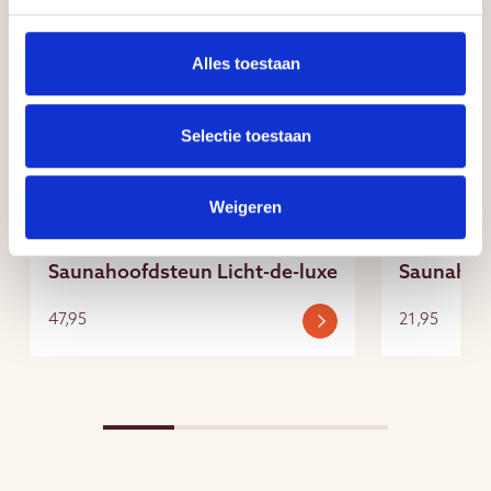
Alles toestaan
Selectie toestaan
Weigeren
Hoofdsteunen
Hoofdsteun
Saunahoofdsteun Licht-de-luxe
Saunahoo
47,95
21,95