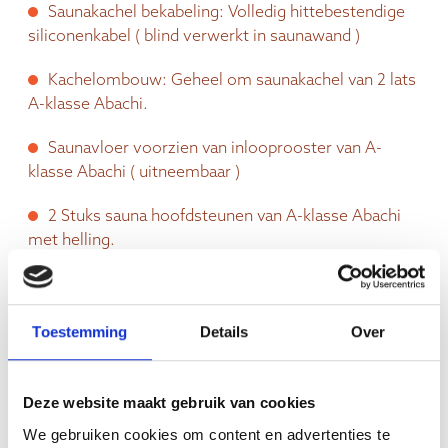
Saunakachel bekabeling: Volledig hittebestendige
siliconenkabel ( blind verwerkt in saunawand )
Kachelombouw: Geheel om saunakachel van 2 lats
A-klasse Abachi.
Saunavloer voorzien van inlooprooster van A-
klasse Abachi ( uitneembaar )
2 Stuks sauna hoofdsteunen van A-klasse Abachi
met helling.
Aanpassingen sauna:
bredere banken – tussenbank
afdichting – onderbank afdichten:
vraag het ons.
Toestemming
Details
Over
Garantie:
15 jaar op saunaconstructie – 3 jaar op
saunakachel.
Deze website maakt gebruik van cookies
We gebruiken cookies om content en advertenties te