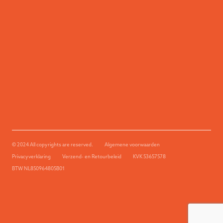
© 2024 All copyrights are reserved.
Algemene voorwaarden
Privacyverklaring
Verzend- en Retourbeleid
KVK 53657578
BTW NL850964805B01