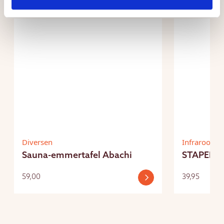
Diversen
Infrarood c
Sauna-emmertafel Abachi
STAPEL2 
59,00
39,95