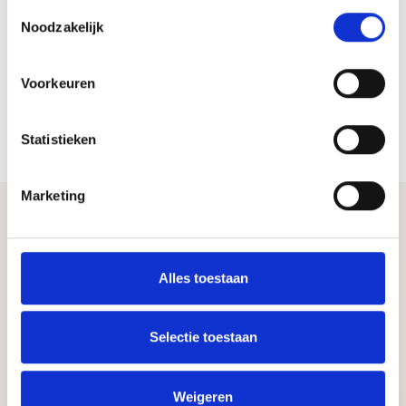
Toestemmingsselectie
Noodzakelijk
Voorkeuren
Statistieken
Marketing
Alles toestaan
Selectie toestaan
Andere producten
Weigeren