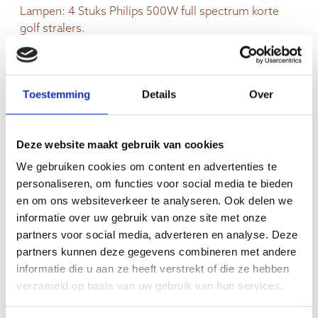
Lampen: 4 Stuks Philips 500W full spectrum korte
golf stralers.
Aansluiting: Alle benodigde aansluitkabels met
stekker.
Oogbescherming: 4 Stuks oogbeschermende
Toestemming
Details
Over
Robaxglasfilters.
Inbouw: 4 Stuks Abachi inbouwmodulen voor
hoekopstelling.
Deze website maakt gebruik van cookies
Aansluiting lampen: 1 Stuks externe verdeeldoos.
Sauna bouwen/plaatsen: Volledige assortimentdoos
We gebruiken cookies om content en advertenties te
met schroeven.
personaliseren, om functies voor social media te bieden
en om ons websiteverkeer te analyseren. Ook delen we
Meerprijs: Sauna in Espen 120mm fase uitvoering: Op
informatie over uw gebruik van onze site met onze
aanvraag.
partners voor social media, adverteren en analyse. Deze
Meerprijs: Leveren en plaatsen op locatie: Op
partners kunnen deze gegevens combineren met andere
aanvraag.
informatie die u aan ze heeft verstrekt of die ze hebben
Optie: 1 Stuks Philips 350 watt korte golf voetstraler
verzameld op basis van uw gebruik van hun services.
incl. Robaxglasfilter: Op aanvraag.
Garantie: 5000 uur op lampen (minus breuk)