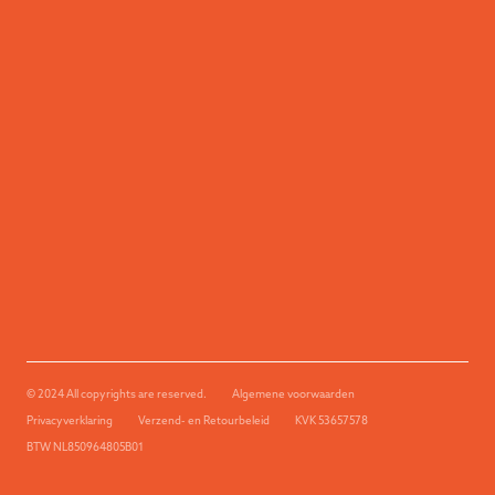
© 2024 All copyrights are reserved.
Algemene voorwaarden
Privacyverklaring
Verzend- en Retourbeleid
KVK 53657578
BTW NL850964805B01