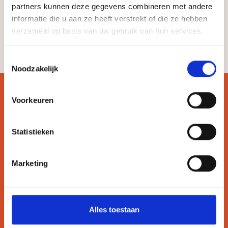
Infraroodstralers zelfbouw
partners kunnen deze gegevens combineren met andere
informatie die u aan ze heeft verstrekt of die ze hebben
Oog beschermende Robax glasfilter 81 cm
verzameld op basis van uw gebruik van hun services.
64,95
Toestemmingsselectie
Noodzakelijk
Voorkeuren
Sauna’s
Inspiratie
Statistieken
Shop
Marketing
Blog
Contact
Alles toestaan
Verkooppunten