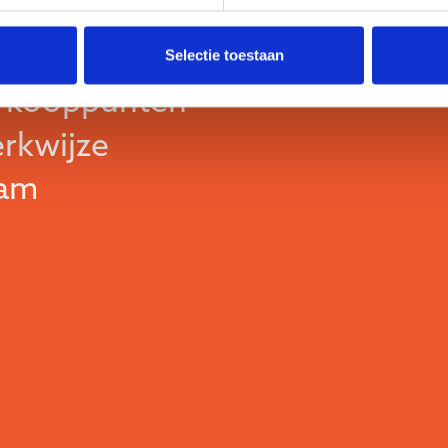
Selectie toestaan
rkooppunten
rkwijze
am